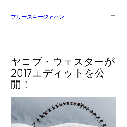
内
容
フリースキージャパン
を
ス
キ
ッ
プ
ヤコブ・ウェスターが
2017エディットを公
開！