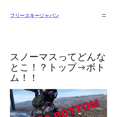
内
容
フリースキージャパン
を
ス
キ
ッ
プ
スノーマスってどんな
とこ！？トップ→ボト
ム！！