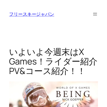
内
容
フリースキージャパン
を
ス
キ
ッ
プ
いよいよ今週末はX
Games！ライダー紹介
PV&コース紹介！！