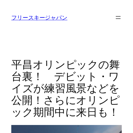
内
容
フリースキージャパン
を
ス
キ
ッ
プ
平昌オリンピックの舞
台裏！ デビット・ワ
イズが練習風景などを
公開！さらにオリンピ
ック期間中に来日も！