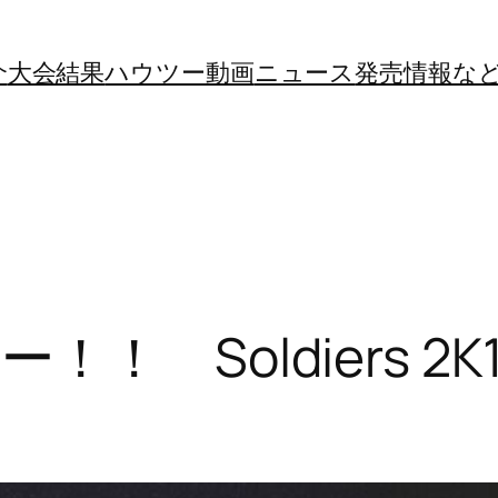
介
大会結果
ハウツー動画
ニュース
発売情報な
！ Soldiers 2