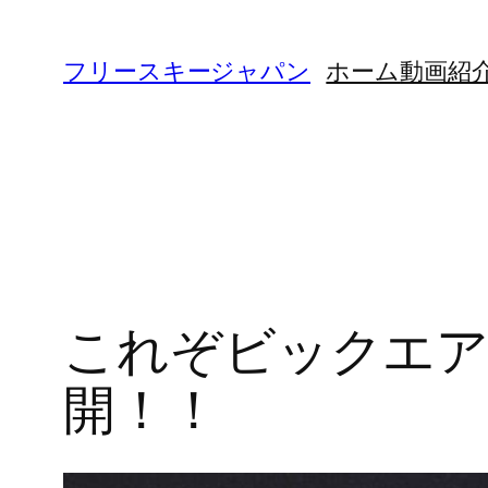
内
容
フリースキージャパン
ホーム
動画紹
を
ス
キ
ッ
プ
これぞビックエアー！
開！！