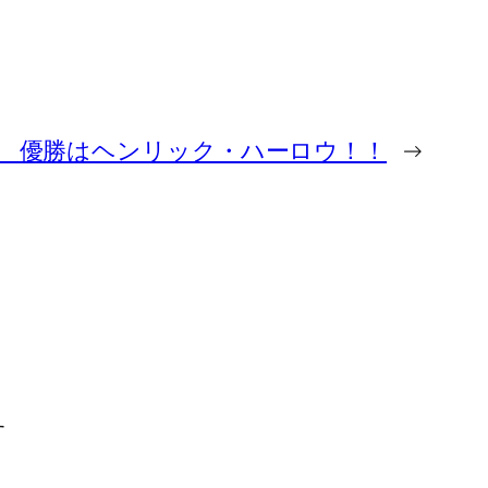
ップ 優勝はヘンリック・ハーロウ！！
→
す