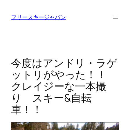
内
容
フリースキージャパン
を
ス
キ
ッ
プ
今度はアンドリ・ラゲ
ットリがやった！！
クレイジーな一本撮
り スキー&自転
車！！