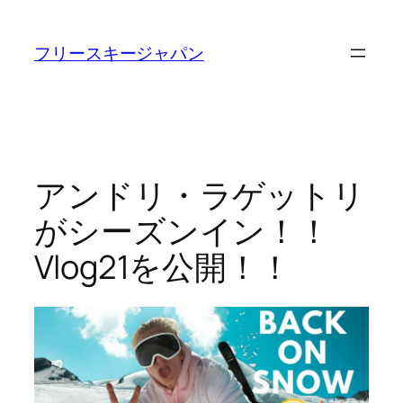
内
容
フリースキージャパン
を
ス
キ
ッ
プ
アンドリ・ラゲットリ
がシーズンイン！！
Vlog21を公開！！