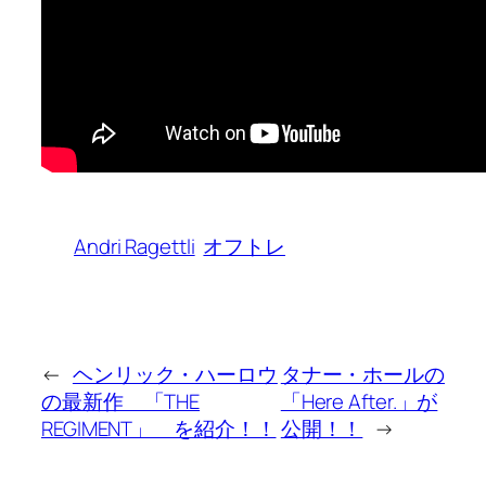
Andri Ragettli
オフトレ
←
ヘンリック・ハーロウ
タナー・ホールの
の最新作 「THE
「Here After.」が
REGIMENT」 を紹介！！
公開！！
→