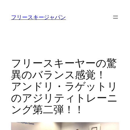
内
容
フリースキージャパン
を
ス
キ
ッ
プ
フリースキーヤーの驚
異のバランス感覚！
アンドリ・ラゲットリ
のアジリティトレーニ
ング第二弾！！