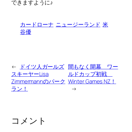
できますように♪
カードローナ
ニュージーランド
米
谷優
←
ドイツ人ガールズ
間もなく開幕 ワー
スキーヤーLisa
ルドカップ初戦
Zimmermannのパーク
Winter Games NZ！
ラン！
→
コメント