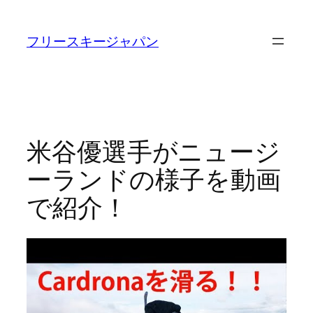
内
容
フリースキージャパン
を
ス
キ
ッ
プ
米谷優選手がニュージ
ーランドの様子を動画
で紹介！