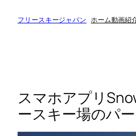
内
容
フリースキージャパン
ホーム
動画紹
を
ス
キ
ッ
プ
スマホアプリSno
ースキー場のパー