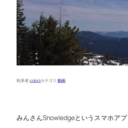
執筆者:
colors
カテゴリ:
動画
みんさんSnowledgeというスマホ