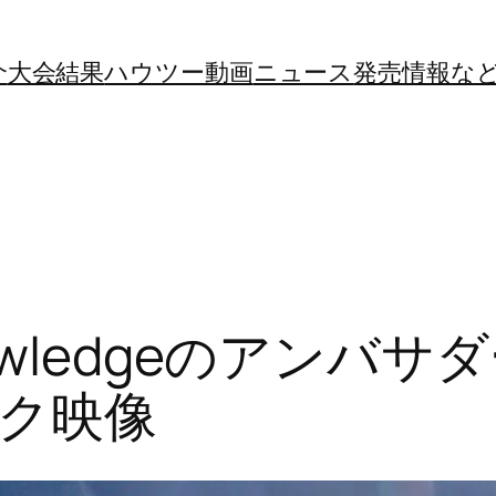
介
大会結果
ハウツー動画
ニュース
発売情報な
wledgeのアンバ
ク映像