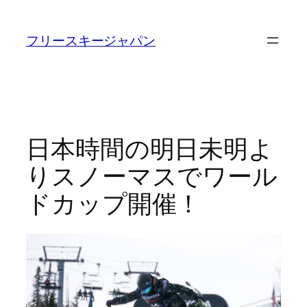
内
容
フリースキージャパン
を
ス
キ
ッ
プ
日本時間の明日未明よ
りスノーマスでワール
ドカップ開催！