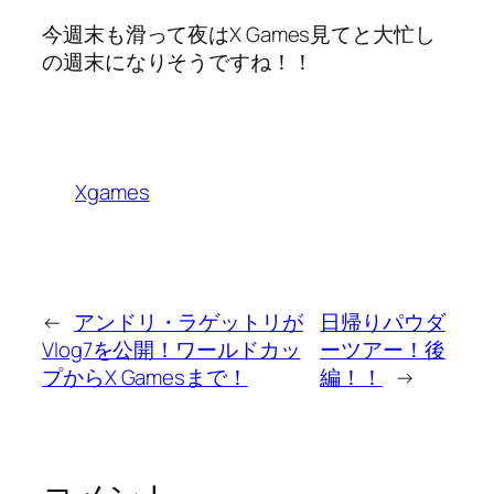
今週末も滑って夜はX Games見てと大忙し
の週末になりそうですね！！
Xgames
←
アンドリ・ラゲットリが
日帰りパウダ
Vlog7を公開！ワールドカッ
ーツアー！後
プからX Gamesまで！
編！！
→