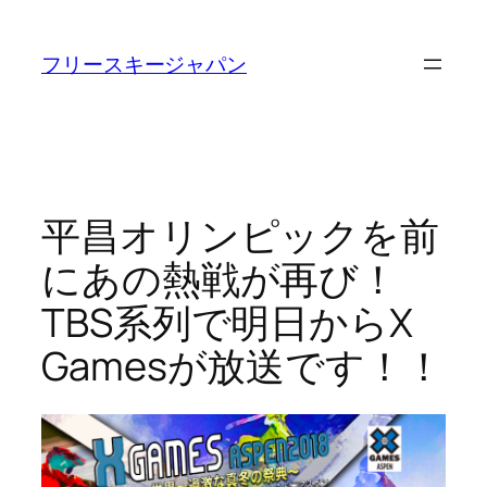
内
容
フリースキージャパン
を
ス
キ
ッ
プ
平昌オリンピックを前
にあの熱戦が再び！
TBS系列で明日からX
Gamesが放送です！！