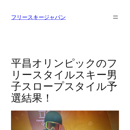
内
容
フリースキージャパン
を
ス
キ
ッ
プ
平昌オリンピックのフ
リースタイルスキー男
子スロープスタイル予
選結果！