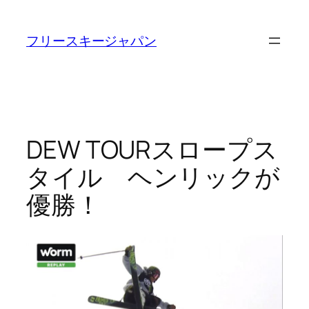
内
容
フリースキージャパン
を
ス
キ
ッ
プ
DEW TOURスロープス
タイル ヘンリックが
優勝！