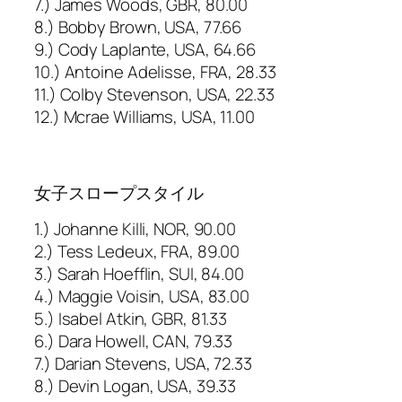
7.) James Woods, GBR, 80.00
8.) Bobby Brown, USA, 77.66
9.) Cody Laplante, USA, 64.66
10.) Antoine Adelisse, FRA, 28.33
11.) Colby Stevenson, USA, 22.33
12.) Mcrae Williams, USA, 11.00
女子スロープスタイル
1.) Johanne Killi, NOR, 90.00
2.) Tess Ledeux, FRA, 89.00
3.) Sarah Hoefflin, SUI, 84.00
4.) Maggie Voisin, USA, 83.00
5.) Isabel Atkin, GBR, 81.33
6.) Dara Howell, CAN, 79.33
7.) Darian Stevens, USA, 72.33
8.) Devin Logan, USA, 39.33