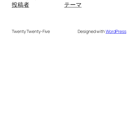
投稿者
テーマ
Twenty Twenty-Five
Designed with
WordPress