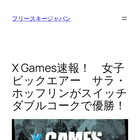
内
容
フリースキージャパン
を
ス
キ
ッ
プ
X Games速報！ 女子
ビックエアー サラ・
ホッフリンがスイッチ
ダブルコークで優勝！